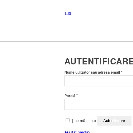
0
AUTENTIFICAR
Obliga
*
Nume utilizator sau adresă email
Obligatoriu
*
Parolă
Ține-mă minte
Autentificare
Ai uitat parola?