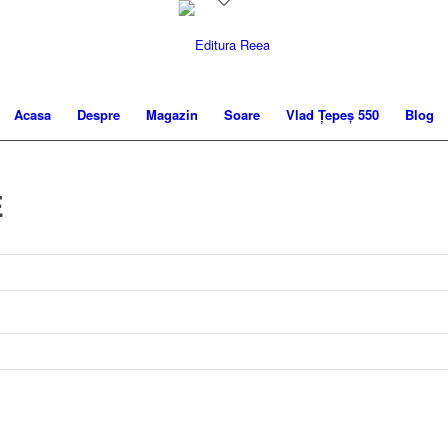
Acasa
Despre
Magazin
Soare
Vlad Țepeș 550
Blog
E
toriu