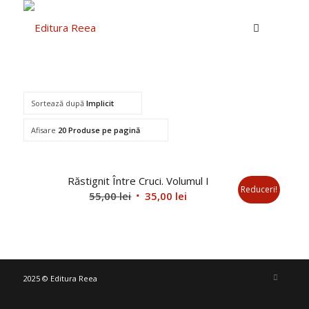
Sortează după
Implicit
Afisare
20 Produse pe pagină
Răstignit Între Cruci. Volumul I
Reduceri!
Prețul
Prețul
55,00
lei
35,00
lei
inițial
curent
a
este:
fost:
35,00 lei.
55,00 lei.
2025 © Editura Reea