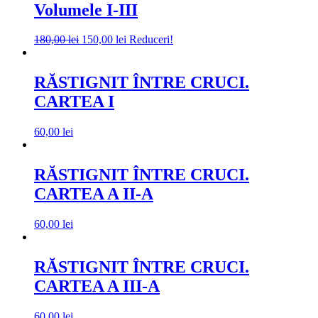
Volumele I-III
Prețul
Prețul
180,00
lei
150,00
lei
Reduceri!
inițial
curent
a
este:
fost:
150,00 lei.
RĂSTIGNIT ÎNTRE CRUCI.
180,00 lei.
CARTEA I
60,00
lei
RĂSTIGNIT ÎNTRE CRUCI.
CARTEA A II-A
60,00
lei
RĂSTIGNIT ÎNTRE CRUCI.
CARTEA A III-A
60,00
lei