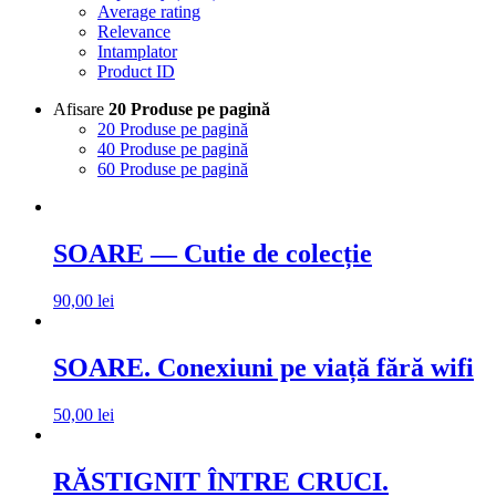
Average rating
Relevance
Intamplator
Product ID
Afisare
20 Produse pe pagină
20 Produse pe pagină
40 Produse pe pagină
60 Produse pe pagină
SOARE — Cutie de colecție
90,00
lei
SOARE. Conexiuni pe viață fără wifi
50,00
lei
RĂSTIGNIT ÎNTRE CRUCI.