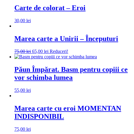
Carte de colorat – Eroi
30,00
lei
Marea carte a Unirii – Începuturi
Prețul
Prețul
75,00
lei
65,00
lei
Reduceri!
inițial
curent
a
este:
fost:
65,00 lei.
Păun Împărat. Basm pentru copiii ce
75,00 lei.
vor schimba lumea
55,00
lei
Marea carte cu eroi MOMENTAN
INDISPONIBIL
75,00
lei