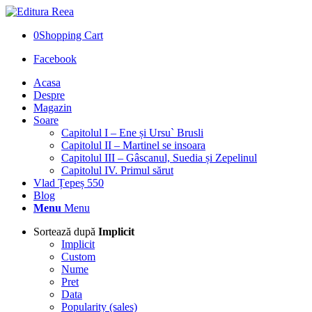
0
Shopping Cart
Facebook
Acasa
Despre
Magazin
Soare
Capitolul I – Ene și Ursu` Brusli
Capitolul II – Martinel se insoara
Capitolul III – Gâscanul, Suedia și Zepelinul
Capitolul IV. Primul sărut
Vlad Țepeș 550
Blog
Menu
Menu
Sortează după
Implicit
Implicit
Custom
Nume
Pret
Data
Popularity (sales)