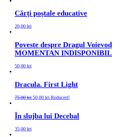
Cărți poștale educative
20,00
lei
Poveste despre Dragul Voievod
MOMENTAN INDISPONIBIL
50,00
lei
Dracula. First Light
Prețul
Prețul
75,00
lei
50,00
lei
Reduceri!
inițial
curent
a
este:
fost:
50,00 lei.
În slujba lui Decebal
75,00 lei.
35,00
lei