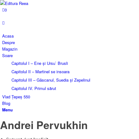
0
Acasa
Despre
Magazin
Soare
Capitolul I – Ene și Ursu` Brusli
Capitolul II – Martinel se insoara
Capitolul III – Gâscanul, Suedia și Zepelinul
Capitolul IV. Primul sărut
Vlad Țepeș 550
Blog
Menu
Andrei Pervukhin