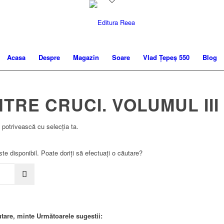
Acasa
Despre
Magazin
Soare
Vlad Țepeș 550
Blog
NTRE CRUCI. VOLUMUL III
 potrivească cu selecția ta.
ste disponibil. Poate doriți să efectuați o căutare?
tare, minte Următoarele sugestii: