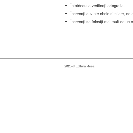
Întotdeauna verificați ortografia.
Încercați cuvinte cheie similare, de
Încercați să folosiți mai mult de un 
2025 © Editura Reea