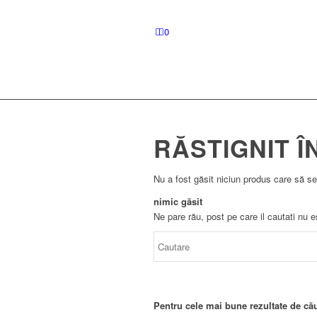
0
RĂSTIGNIT Î
Nu a fost găsit niciun produs care să se
nimic găsit
Ne pare rău, post pe care il cautati nu e
Pentru cele mai bune rezultate de cău