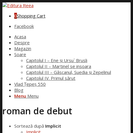
0
Shopping Cart
Facebook
Acasa
Despre
Magazin
Soare
Capitolul I – Ene și Ursu` Brusli
Capitolul II – Martinel se insoara
Capitolul III – Gâscanul, Suedia și Zepelinul
Capitolul IV. Primul sărut
Vlad Țepeș 550
Blog
Menu
Menu
roman de debut
Sortează după
Implicit
Implicit