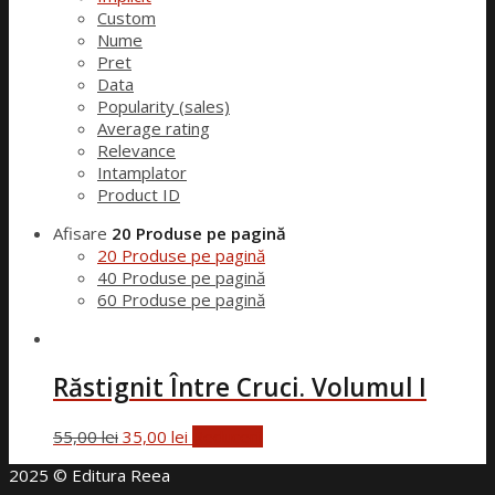
Custom
Nume
Pret
Data
Popularity (sales)
Average rating
Relevance
Intamplator
Product ID
Afisare
20 Produse pe pagină
20 Produse pe pagină
40 Produse pe pagină
60 Produse pe pagină
Răstignit Între Cruci. Volumul I
Prețul
Prețul
55,00
lei
35,00
lei
Reduceri!
inițial
curent
2025 © Editura Reea
a
este: