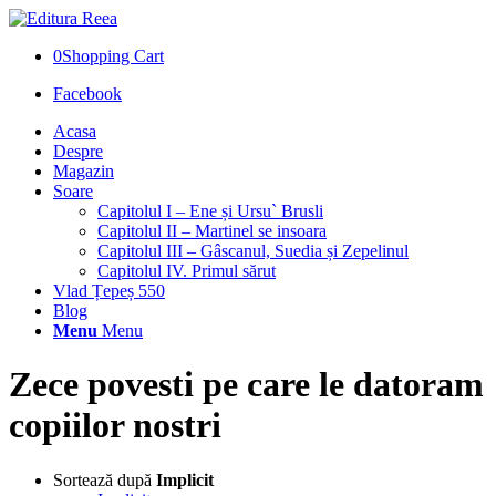
0
Shopping Cart
Facebook
Acasa
Despre
Magazin
Soare
Capitolul I – Ene și Ursu` Brusli
Capitolul II – Martinel se insoara
Capitolul III – Gâscanul, Suedia și Zepelinul
Capitolul IV. Primul sărut
Vlad Țepeș 550
Blog
Menu
Menu
Zece povesti pe care le datoram
copiilor nostri
Sortează după
Implicit