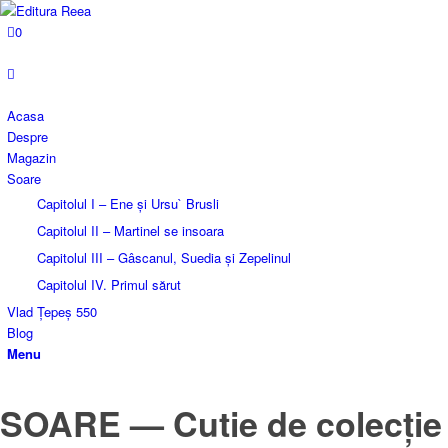
0
Acasa
Despre
Magazin
Soare
Capitolul I – Ene și Ursu` Brusli
Capitolul II – Martinel se insoara
Capitolul III – Gâscanul, Suedia și Zepelinul
Capitolul IV. Primul sărut
Vlad Țepeș 550
Blog
Menu
SOARE — Cutie de colecție