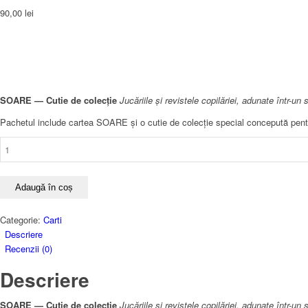
90,00
lei
SOARE — Cutie de colecție
Jucăriile și revistele copilăriei, adunate într-un 
Pachetul include cartea SOARE și o cutie de colecție special concepută pentru p
Cantitate
SOARE
—
Cutie
Adaugă în coș
de
colecție
Categorie:
Carti
Descriere
Recenzii (0)
Descriere
SOARE — Cutie de colecție
Jucăriile și revistele copilăriei, adunate într-un 