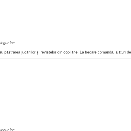
singur loc
ăstrarea jucăriilor și revistelor din copilărie. La fiecare comandă, alături de 
singur loc