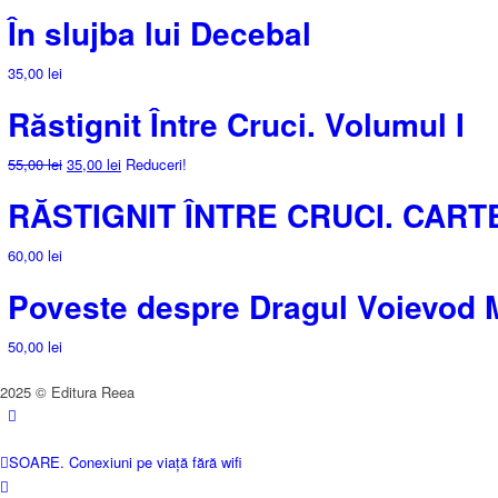
În slujba lui Decebal
35,00
lei
Răstignit Între Cruci. Volumul I
Prețul
Prețul
55,00
lei
35,00
lei
Reduceri!
inițial
curent
RĂSTIGNIT ÎNTRE CRUCI. CARTE
a
este:
fost:
35,00 lei.
60,00
lei
55,00 lei.
Poveste despre Dragul Voievo
50,00
lei
2025 © Editura Reea
SOARE. Conexiuni pe viață fără wifi