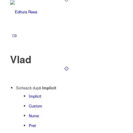
0
Vlad
Sortează după
Implicit
Implicit
Custom
Nume
Pret