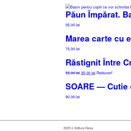
Păun Împărat. B
55,00
lei
Marea carte cu
75,00
lei
Răstignit Între C
Prețul
Prețul
55,00
lei
35,00
lei
Reduceri!
inițial
curent
SOARE — Cutie d
a
este:
fost:
35,00 lei.
90,00
lei
55,00 lei.
2025 © Editura Reea