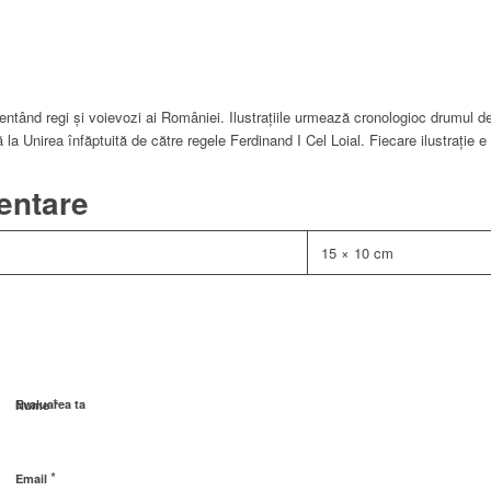
entând regi și voievozi ai României. Ilustrațiile urmează cronologioc drumul de
 la Unirea înfăptuită de către regele Ferdinand I Cel Loial. Fiecare ilustrație
entare
15 × 10 cm
*
Evaluarea ta
Nume
*
Email