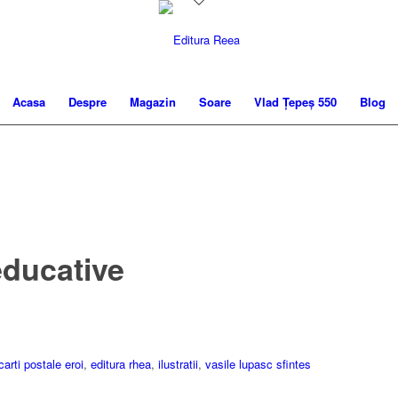
Acasa
Despre
Magazin
Soare
Vlad Țepeș 550
Blog
educative
carti postale eroi
,
editura rhea
,
ilustratii
,
vasile lupasc sfintes