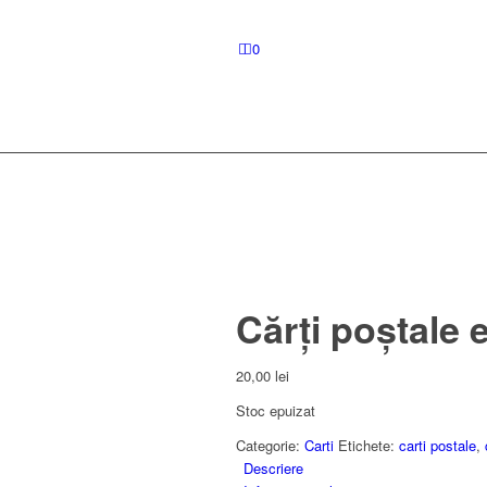
0
Cărți poștale 
20,00
lei
Stoc epuizat
Categorie:
Carti
Etichete:
carti postale
,
Descriere