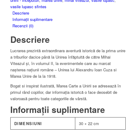
unirii - inceputuri
,
marea unire
,
mihai viteazul
,
vasile lupasc
,
vasile lupasc sfintes
Descriere
Informații suplimentare
Recenzii (0)
Descriere
Lucrarea prezintă extraordinara aventură istorică de la prima unire
a triburilor dacice până la Unirea înfăptuită de către Mihai
Viteazul și, în volumul II, la evenimentele care au marcat
nașterea națiunii române – Unirea lui Alexandru Ioan Cuza si
Marea Unire de la la 1918.
Bogat si inspirat ilustrată, Marea Carte a Unirii se adresează în
primul rând copiilor, dar informația istorică o face deosebit de
valoroasă pentru toate categoriile de vârstă.
Informații suplimentare
DIMENSIUNI
30 × 22 cm