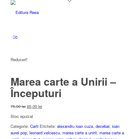
0
Reduceri!
Marea carte a Unirii –
Începuturi
Prețul
Prețul
75,00
lei
65,00
lei
inițial
curent
Stoc epuizat
a
este:
fost:
65,00 lei.
Categorie:
Carti
Etichete:
alexandru ioan cuza
,
decebal
,
ioan
75,00 lei.
aurel pop
,
leonard velcescu
,
marea carte a unirii
,
marea carte a