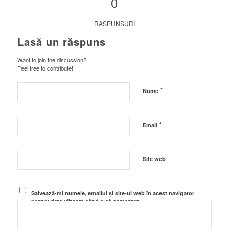
0
RASPUNSURI
Lasă un răspuns
Want to join the discussion?
Feel free to contribute!
*
Nume
*
Email
Site web
Salvează-mi numele, emailul și site-ul web în acest navigator
pentru data viitoare când o să comentez.