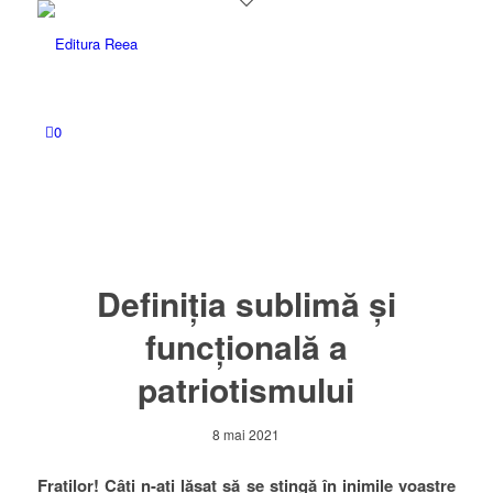
0
Definiția sublimă și
funcțională a
patriotismului
8 mai 2021
Fraților! Câți n-ați lăsat să se stingă în inimile voastre