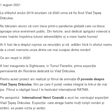
1 august 2021
La sfârșitul anului 2019 anunțam că 2020 urma să fie Anul Vlad Țepeș
Drăculea.
Nu bănuiam atunci că vom trece printr-o pandemie globală care va bloca
aproape orice eveniment public. Din fericire, anul dedicat aprigului voievod a
mers înainte împotriva tuturor adversităților și a mers foarte frumos!
Ar fi fost de-a dreptul rușinos sa renunțăm și să arătăm frică în efortul nostru
de a cinsti memoria unuia dintre cei mai curajosi dintre români!
Ce am reușit in 2020:
A fost inaugurata la Sighisoara, in Turnul Fierarilor, prima expoziție
permanentă din România dedicată lui Vlad Drăculea.
Pentru acest proiect am realizat și filmul de animație
O poveste despre
Vlad Țepeș Drăculea
, film pe care îl puteți vedea integral la link-ul de mai
jos. Filmul a câștigat locul I la festivalul internațional RATMA.
Pe aeroportul
International Henri Coandă
a avut loc vernisajul expoziției
Vlad Țepeș Drăculea. Expoziția care atrage foarte mulți turiști români și
străini, se poate vizita și astăzi.