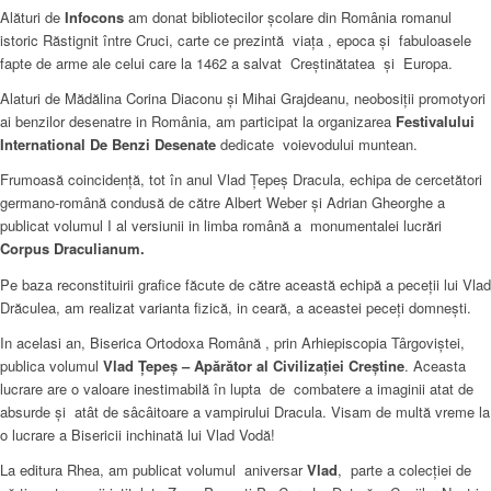
Alături de
Infocons
am donat bibliotecilor școlare din România romanul
istoric Răstignit între Cruci, carte ce prezintă viața , epoca și fabuloasele
fapte de arme ale celui care la 1462 a salvat Creștinătatea și Europa.
Alaturi de Mădălina Corina Diaconu și Mihai Grajdeanu, neobosiții promotyori
ai benzilor desenatre in România, am participat la organizarea
Festivalului
International De Benzi Desenate
dedicate voievodului muntean.
Frumoasă coincidență, tot în anul Vlad Țepeș Dracula, echipa de cercetători
germano-română condusă de către Albert Weber și Adrian Gheorghe a
publicat volumul I al versiunii in limba română a monumentalei lucrări
Corpus Draculianum.
Pe baza reconstituirii grafice făcute de către această echipă a peceții lui Vlad
Drăculea, am realizat varianta fizică, in ceară, a aceastei peceți domnești.
In acelasi an, Biserica Ortodoxa Română , prin Arhiepiscopia Târgoviștei,
publica volumul
Vlad Țepeș – Apărător al Civilizației Creștine
. Aceasta
lucrare are o valoare inestimabilă în lupta de combatere a imaginii atat de
absurde și atât de sâcâitoare a vampirului Dracula. Visam de multă vreme la
o lucrare a Bisericii inchinată lui Vlad Vodă!
La editura Rhea, am publicat volumul aniversar
Vlad
, parte a colecției de