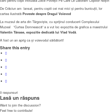
cărti pentru copii intitulata Zece Povești Pe Care Le Datorăm Copiilor Noștri
De Crăciun am lansat, pentru copiii cei mai mici și pentru bunicuții, lor
cartea ilustrată
Poveste despre Dragul Voievod
La muzeul de arta din Târgoviște, cu sprijinul conducerii Complexului
Muzeal ”Curtea Domnească” a a vut loc expozitia de grafica a maestrului
Valentin Tănase, expozitie dedicată lui Vlad Vodă
.
A fost un an aprig ca și voievodul sărbătorit!
Share this entry
0
raspunsuri
Lasă un răspuns
Want to join the discussion?
Feel free to contribute!