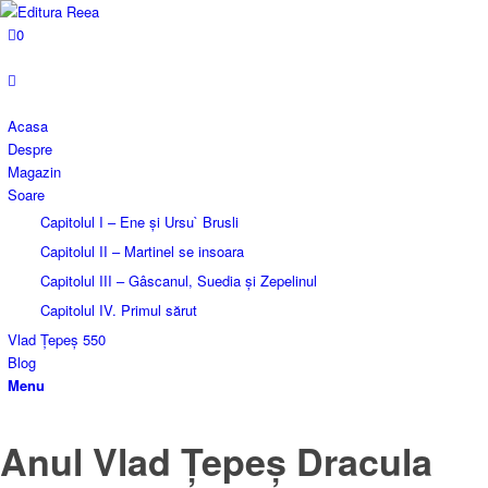
0
Acasa
Despre
Magazin
Soare
Capitolul I – Ene și Ursu` Brusli
Capitolul II – Martinel se insoara
Capitolul III – Gâscanul, Suedia și Zepelinul
Capitolul IV. Primul sărut
Vlad Țepeș 550
Blog
Menu
Anul Vlad Țepeș Dracula