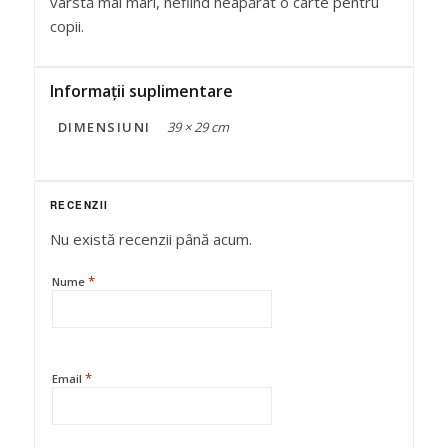
vârstă mai mari, nefiind neapărat o carte pentru
copii.
Informații suplimentare
DIMENSIUNI
39 × 29 cm
RECENZII
Nu există recenzii până acum.
*
Nume
*
Email