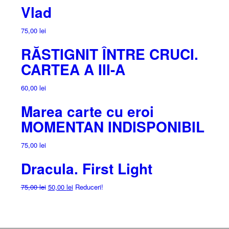
Vlad
75,00
lei
RĂSTIGNIT ÎNTRE CRUCI.
CARTEA A III-A
60,00
lei
Marea carte cu eroi
MOMENTAN INDISPONIBIL
75,00
lei
Dracula. First Light
Prețul
Prețul
75,00
lei
50,00
lei
Reduceri!
inițial
curent
a
este:
fost:
50,00 lei.