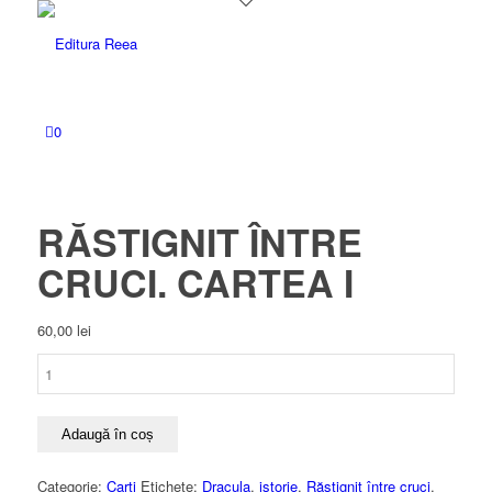
0
RĂSTIGNIT ÎNTRE
CRUCI. CARTEA I
60,00
lei
Cantitate
RĂSTIGNIT
ÎNTRE
CRUCI.
Adaugă în coș
CARTEA
I
Categorie:
Carti
Etichete:
Dracula
,
istorie
,
Răstignit între cruci
,