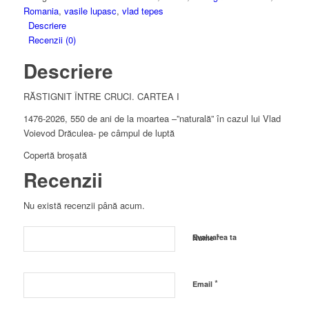
Romania
,
vasile lupasc
,
vlad tepes
Descriere
Recenzii (0)
Descriere
RĂSTIGNIT ÎNTRE CRUCI. CARTEA I
1476-2026, 550 de ani de la moartea –”naturală” în cazul lui Vlad
Voievod Drăculea- pe câmpul de luptă
Copertă broșată
Recenzii
Nu există recenzii până acum.
*
Evaluarea ta
Nume
*
Email