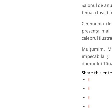
Salonul de anul
tema a fost, bi
Ceremonia de 
prezența mai m
celebrul ilustr
Mulțumim, Mă
impecabila și
domnului Tăna
Share this entr