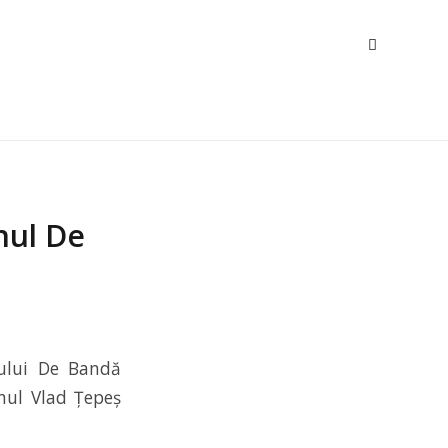
nul De
nului De Bandă
nul Vlad Țepeș