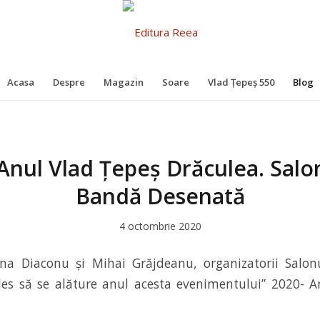
Acasa
Despre
Magazin
Soare
Vlad Țepeș 550
Blog
Anul Vlad Țepeș Drăculea. Salo
Bandă Desenată
4 octombrie 2020
na Diaconu și Mihai Grăjdeanu, organizatorii Salo
les să se alăture anul acesta evenimentului” 2020- A