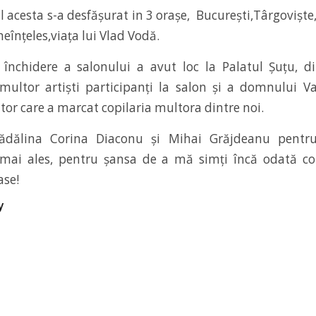
 acesta s-a desfășurat in 3 orașe, București,Târgoviște,
neînțeles,viața lui Vlad Vodă.
închidere a salonului a avut loc la Palatul Șuțu, di
ultor artiști participanți la salon și a domnului V
ator care a marcat copilaria multora dintre noi.
dălina Corina Diaconu și Mihai Grăjdeanu pentru
 mai ales, pentru șansa de a mă simți încă odată co
se!
y