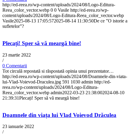
http://ed-reea.ro/wp-content/uploads/2024/08/Logo-Editura-
Reea_color_vector.webp
0
0
Vasile
http://ed-reea.ro/wp-
content/uploads/2024/08/Logo-Editura-Reea_color_vector.webp
Vasile
2025-08-13 17:05:57
2025-08-14 11:30:50
De ce ”O istorie a
sufletelor”?
Plecați! Sper să vă meargă bine!
23 martie 2022
/
0 Comentarii
Tot circulă repostată si răspostată opinia unui prezentator…
http://ed-reea.ro/wp-content/uploads/2024/08/Doamnele-din-viata-
lui-Vlad-Voievod-Draculea.jpg
591
1030
admin
http://ed-
reea.ro/wp-content/uploads/2024/08/Logo-Editura-
Reea_color_vector.webp
admin
2022-03-23 21:38:00
2024-08-10
21:39:31
Plecați! Sper să vă meargă bine!
Doamnele din viața lui Vlad Voievod Drăculea
23 ianuarie 2022
/