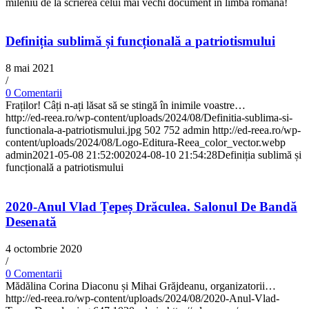
mileniu de la scrierea celui mai vechi document in limba română!
Definiția sublimă și funcțională a patriotismului
8 mai 2021
/
0 Comentarii
Fraților! Câți n-ați lăsat să se stingă în inimile voastre…
http://ed-reea.ro/wp-content/uploads/2024/08/Definitia-sublima-si-
functionala-a-patriotismului.jpg
502
752
admin
http://ed-reea.ro/wp-
content/uploads/2024/08/Logo-Editura-Reea_color_vector.webp
admin
2021-05-08 21:52:00
2024-08-10 21:54:28
Definiția sublimă și
funcțională a patriotismului
2020-Anul Vlad Țepeș Drăculea. Salonul De Bandă
Desenată
4 octombrie 2020
/
0 Comentarii
Mădălina Corina Diaconu și Mihai Grăjdeanu, organizatorii…
http://ed-reea.ro/wp-content/uploads/2024/08/2020-Anul-Vlad-