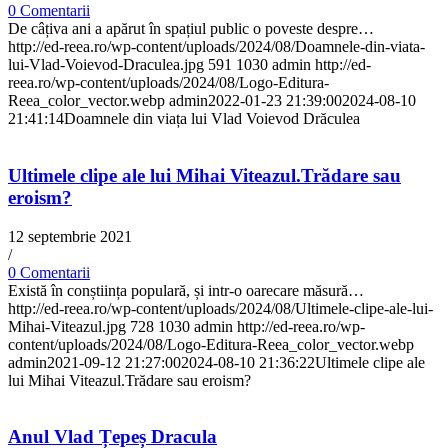
0 Comentarii
De câțiva ani a apărut în spațiul public o poveste despre…
http://ed-reea.ro/wp-content/uploads/2024/08/Doamnele-din-viata-
lui-Vlad-Voievod-Draculea.jpg
591
1030
admin
http://ed-
reea.ro/wp-content/uploads/2024/08/Logo-Editura-
Reea_color_vector.webp
admin
2022-01-23 21:39:00
2024-08-10
21:41:14
Doamnele din viața lui Vlad Voievod Drăculea
Ultimele clipe ale lui Mihai Viteazul.Trădare sau
eroism?
12 septembrie 2021
/
0 Comentarii
Există în conștiința populară, și intr-o oarecare măsură…
http://ed-reea.ro/wp-content/uploads/2024/08/Ultimele-clipe-ale-lui-
Mihai-Viteazul.jpg
728
1030
admin
http://ed-reea.ro/wp-
content/uploads/2024/08/Logo-Editura-Reea_color_vector.webp
admin
2021-09-12 21:27:00
2024-08-10 21:36:22
Ultimele clipe ale
lui Mihai Viteazul.Trădare sau eroism?
Anul Vlad Țepeș Dracula