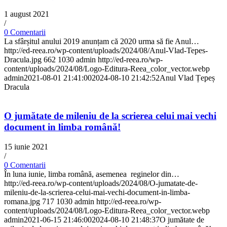
1 august 2021
/
0 Comentarii
La sfârșitul anului 2019 anunțam că 2020 urma să fie Anul…
http://ed-reea.ro/wp-content/uploads/2024/08/Anul-Vlad-Tepes-
Dracula.jpg
662
1030
admin
http://ed-reea.ro/wp-
content/uploads/2024/08/Logo-Editura-Reea_color_vector.webp
admin
2021-08-01 21:41:00
2024-08-10 21:42:52
Anul Vlad Țepeș
Dracula
O jumătate de mileniu de la scrierea celui mai vechi
document in limba română!
15 iunie 2021
/
0 Comentarii
În luna iunie, limba română, asemenea reginelor din…
http://ed-reea.ro/wp-content/uploads/2024/08/O-jumatate-de-
mileniu-de-la-scrierea-celui-mai-vechi-document-in-limba-
romana.jpg
717
1030
admin
http://ed-reea.ro/wp-
content/uploads/2024/08/Logo-Editura-Reea_color_vector.webp
admin
2021-06-15 21:46:00
2024-08-10 21:48:37
O jumătate de