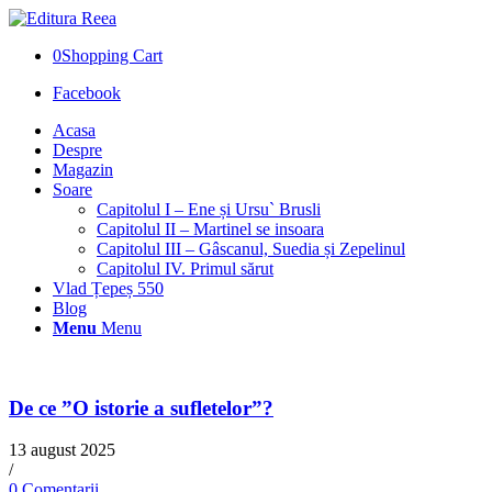
0
Shopping Cart
Facebook
Acasa
Despre
Magazin
Soare
Capitolul I – Ene și Ursu` Brusli
Capitolul II – Martinel se insoara
Capitolul III – Gâscanul, Suedia și Zepelinul
Capitolul IV. Primul sărut
Vlad Țepeș 550
Blog
Menu
Menu
De ce ”O istorie a sufletelor”?
13 august 2025
/
0 Comentarii